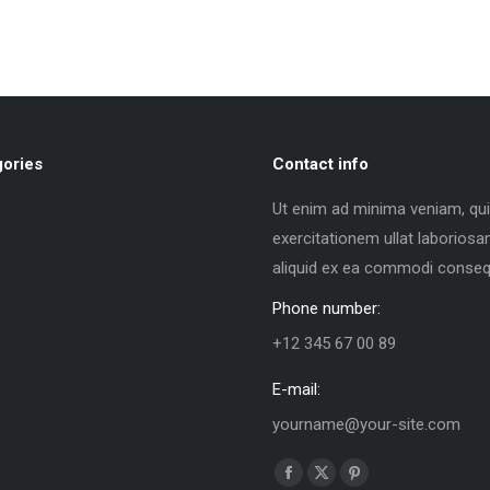
gories
Contact info
Ut enim ad minima veniam, qu
exercitationem ullat laboriosam
aliquid ex ea commodi conseq
Phone number:
+12 345 67 00 89
E-mail:
yourname@your-site.com
Find us on:
Facebook
X
Pinterest