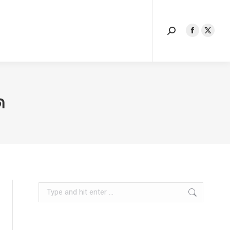
Search:
Facebook
X
Search:
page
page
Facebook
X
opens
opens
page
page
in
in
opens
opens
new
new
in
in
window
windo
new
new
ด
window
windo
Search: