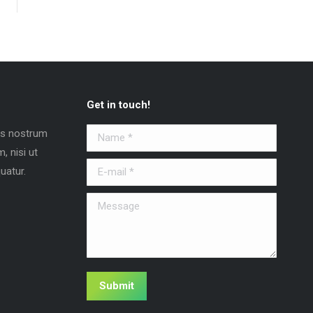
Get in touch!
is nostrum
Name *
, nisi ut
E-mail *
uatur.
Message
Submit